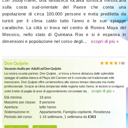
con StudyTravel, una fantastica località turistica messicana
sulla costa sud-orientale del Paese che conta una
popolazione di circa 100.000 persone e meta prediletta da
turisti per il clima caldo tutto l'anno e le sue spiagge
caraibiche. La città si trova nel centro di Riviera Maya del
Messico, nello stato di Quintana Roo e si è espansa in
dimensioni e popolazione nel corso degli...
scopri di più »
Don Quijote
(8)
Vacanze studio per Adulti ad Don Quijote
La nostra scuola partner, Don Quijote , si trova a breve distanza dalle splendide
spiagge di sabbia bianca di Playa del Carmen ed è costruita nel tradizionale stile
messicano. Don Quijote offre un'atmosfera allo stesso tempo rilassata ma molto
professionale. Grazie al clima temperato della regione tutto l’anno, le lezioni si svolgono
scopri di più »
sotto il tetto di paglia di aree di apprendimento circondate da...
Età minima:
18 anni
Massimo per classe:
8 persone
Apertura:
tutto l'anno
Sistemazione in:
Appartamento, Famiglia ospitante, Residenza
Periodo del corso:
1-16 settimane, 1 settimana da
€303