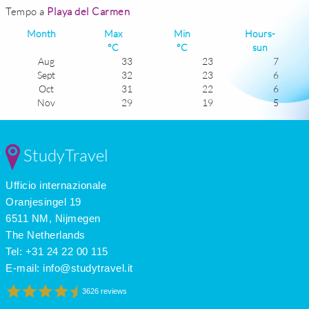
Tempo a
Playa del Carmen
Month
Max
Min
Hours-
°C
°C
sun
Aug
33
23
7
Sept
32
23
6
Oct
31
22
6
Nov
29
19
5
Dec
28
18
5
Jan
28
17
5
Feb
29
17
5
StudyTravel
Mar
32
19
6
Apr
33
21
6
Ufficio internazionale
May
34
22
7
June
33
23
7
Oranjesingel 19
July
33
23
7
6511 NM, Nijmegen
The Netherlands
Tel: +31 24 22 00 115
E-mail:
info@studytravel.it
3626 reviews