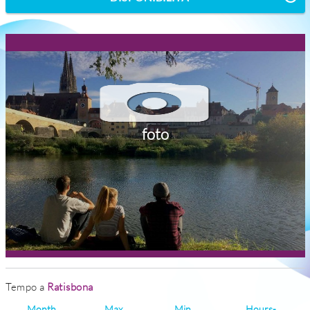
foto
Tempo a
Ratisbona
Month
Max
Min
Hours-