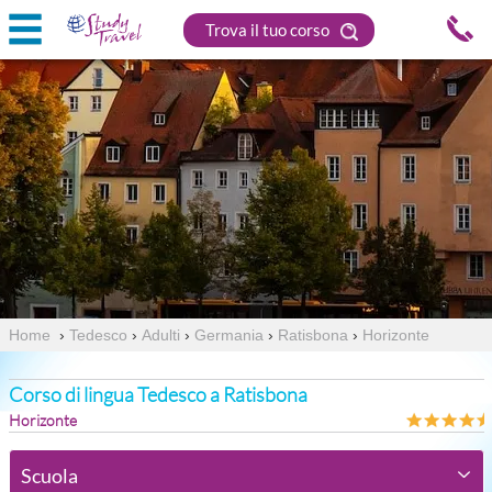
Trova il tuo corso
Home
›
Tedesco
›
Adulti
›
Germania
›
Ratisbona
›
Horizonte
Corso di lingua Tedesco a Ratisbona
Horizonte
Scuola