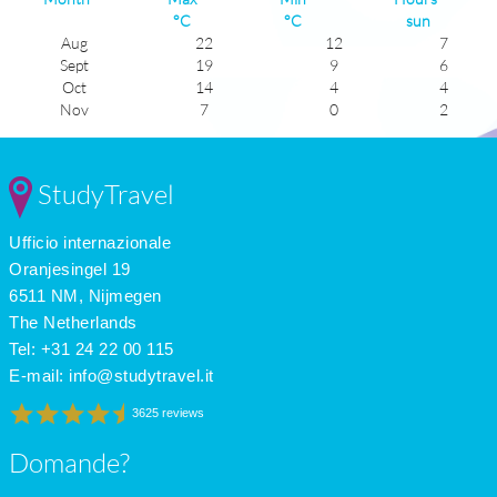
°C
°C
sun
Aug
22
12
7
Sept
19
9
6
Oct
14
4
4
Nov
7
0
2
Dec
3
-4
2
Jan
2
-5
2
Feb
4
-4
3
StudyTravel
Mar
8
-1
4
Apr
13
3
5
Ufficio internazionale
May
17
7
6
June
21
10
7
Oranjesingel 19
July
23
12
8
6511 NM, Nijmegen
The Netherlands
Tel: +31 24 22 00 115
E-mail:
info@studytravel.it
3625 reviews
Domande?