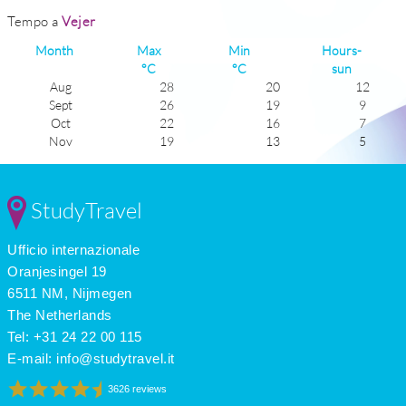
Tempo a
Vejer
Month
Max
Min
Hours-
°C
°C
sun
Aug
28
20
12
Sept
26
19
9
Oct
22
16
7
Nov
19
13
5
Dec
16
10
6
Jan
15
9
5
Feb
16
10
6
StudyTravel
Mar
18
11
7
Apr
20
13
9
Ufficio internazionale
May
22
14
11
June
25
18
11
Oranjesingel 19
July
28
20
12
6511 NM, Nijmegen
The Netherlands
Tel: +31 24 22 00 115
E-mail:
info@studytravel.it
3626 reviews