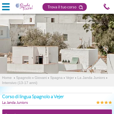
Trova il tuo corso
Home
›
Spagnolo
›
Giovani
›
Spagna
›
Vejer
›
La Janda Juniors
›
Intensivo (13-17 anni)
Corso di lingua Spagnolo a Vejer
La Janda Juniors