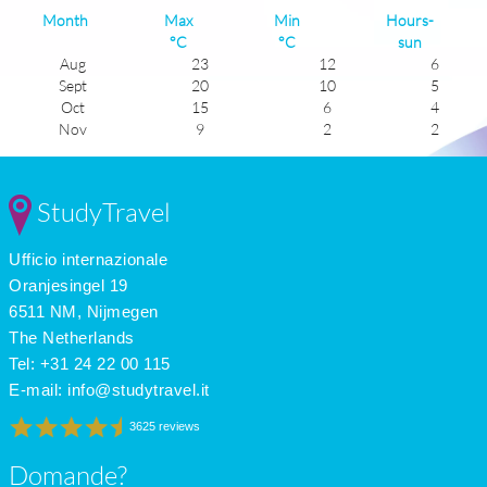
Month
Max
Min
Hours-
°C
°C
sun
Aug
23
12
6
Sept
20
10
5
Oct
15
6
4
Nov
9
2
2
Dec
6
0
1
Jan
6
-1
2
Feb
6
-1
3
StudyTravel
Mar
10
1
3
Apr
14
4
5
Ufficio internazionale
May
19
8
6
June
21
11
6
Oranjesingel 19
July
23
12
6
6511 NM, Nijmegen
The Netherlands
Tel: +31 24 22 00 115
E-mail:
info@studytravel.it
3625 reviews
Domande?