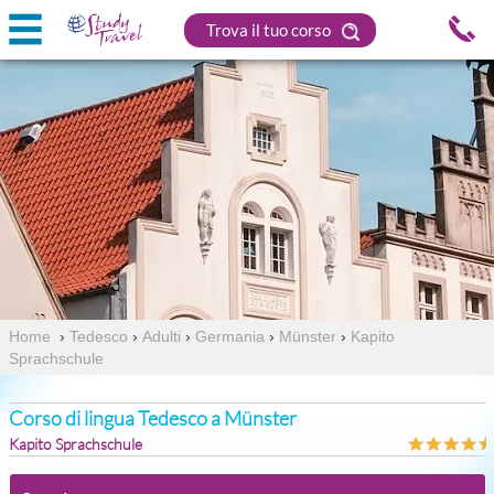
Trova il tuo corso
Home
›
Tedesco
›
Adulti
›
Germania
›
Münster
›
Kapito
Sprachschule
Corso di lingua Tedesco a Münster
Kapito Sprachschule