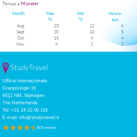
Tempo a
Münster
Month
Max
Min
Hours-
°C
°C
sun
Aug
23
12
6
Sept
20
10
5
Oct
15
6
4
Nov
9
2
2
Dec
6
0
1
Jan
6
-1
2
Feb
6
-1
3
StudyTravel
Mar
10
1
3
Apr
14
4
5
Ufficio internazionale
May
19
8
6
June
21
11
6
Oranjesingel 19
July
23
12
6
6511 NM, Nijmegen
The Netherlands
Tel: +31 24 22 00 115
E-mail:
info@studytravel.it
3625 reviews