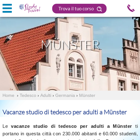
Trova il tuo corso
MÜNSTER
Home
›
Tedesco
›
Adulti
›
Germania
›
Münster
Vacanze studio di tedesco per adulti a Münster
Le
vacanze studio di tedesco per adulti a Münster
ti
portano in questa città con 230.000 abitanti e 60.000 studenti,