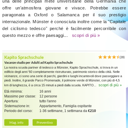
una delle principali mete universitarie della Germania che
offre un’atmosfera giovane e vivace. Potrebbe essere
paragonata a Oxford o Salamanca per il suo prestigio
internazionale. Münster è conosciuta inoltre come la "Capitale
del ciclismo tedesco" perché è facilmente percorribile con
questo mezzo e offre paesaggi...
scopri di più »
Kapito Sprachschule
(28)
Vacanze studio per Adulti ad Kapito Sprachschule
La nostra scuola partner di tedesco a Münster, Kapito Sprachschule, si trova in un
edificio degli anni '60 completamente ristrutturato, patrimonio storico della città. Nelle
vicinanze, ci sono una serie di parchi, giardini e luoghi incantevoli dove passeggiare a
piedi. Inoltre, il grande Parco Promenade, il polmone verde di Münster, con più di 4,5
scopri di più »
km di lunghezza, è a circa 15 minuti a piedi dalla scuola. KAPITO...
Età minima:
16 anni
Massimo per classe:
12 persone
Apertura:
tutto l'anno
Sistemazione in:
Appartamento, Famiglia ospitante
Periodo del corso:
1-36 settimane, 1 settimana da
€210
Mag. info
Preventivo