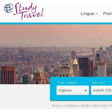
Lingue
Pre
Che lingua?
Per chi?
Inglese
Adulti (16
Home
›
Inglese
›
Adulti
›
Stati Uniti
›