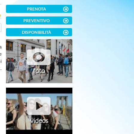
PRENOTA
PREVENTIVO
DISPONIBILITÀ
a
e
i
.
foto
videos