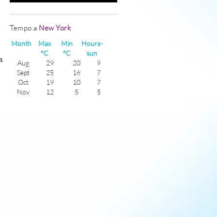
Tempo a
New York
Month
Max
Min
Hours-
°C
°C
sun
a
Aug
29
20
9
Sept
25
16
7
Oct
19
10
7
Nov
12
5
5
Dec
6
-1
5
Jan
3
-4
5
Feb
5
-3
6
Mar
10
2
7
Apr
16
7
8
May
22
12
8
June
27
17
9
July
30
20
9