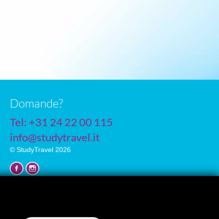
Domande?
Tel: +31 24 22 00 115
info@studytravel.it
© StudyTravel 2026
Protezione dei dati personali