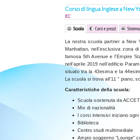
Corso di lingua Inglese a New Y
EC
Scuola
Corsi e prezzi
Sistema
La nostra scuola partner a New 
Manhattan, nell'esclusiva zona di
famosa 5th Avenue e l'Empire Sta
nell'aprile 2019 nell'edificio Paramo
situato tra la 43esima e la 44es
La scuola si trova all'11 ° piano, 
Caratteristiche della scuola:
Scuola sostenuta da ACCET (
Mix di nazionalità
I corsi intensivi iniziano ogni
Biblioteca
Centro studi multimediale
Ampio soggiorno "Lounge" c