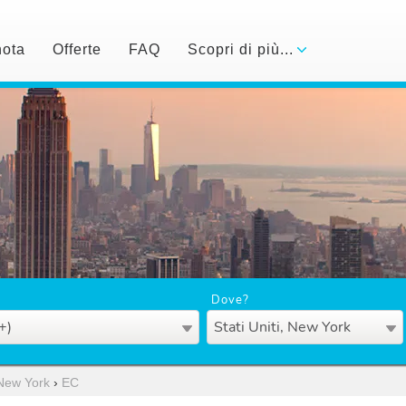
nota
Offerte
FAQ
Scopri di più...
Dove?
+)
Stati Uniti, New York
New York
›
EC