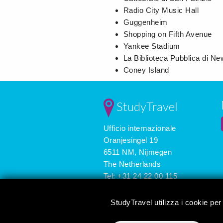
Radio City Music Hall
Guggenheim
Shopping on Fifth Avenue
Yankee Stadium
La Biblioteca Pubblica di Ne
Coney Island
StudyTravel
Ufficio internazionale
Oranjesingel 19
6511 NM, Nijmegen
The Netherlands
Tel: +31 24 22 00 115
E-mail:
info@studytravel.it
StudyTravel utilizza i cookie per 
3626 reviews