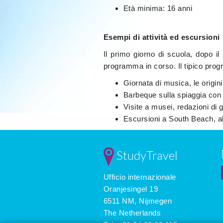
Età minima: 16 anni
Esempi di attività ed escursioni
Il primo giorno di scuola, dopo il t
programma in corso. Il tipico pro
Giornata di musica, le origini
Barbeque sulla spiaggia con 
Visite a musei, redazioni di g
Escursioni a South Beach, al
StudyTravel
Ufficio internazionale
Oranjesingel 19
6511 NM, Nijmegen
The Netherlands