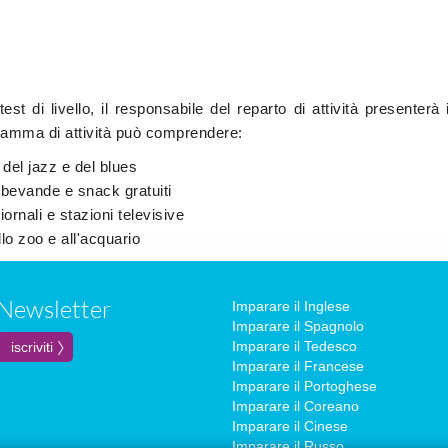
est di livello, il responsabile del reparto di attività presenterà i
gramma di attività può comprendere:
 del jazz e del blues
bevande e snack gratuiti
iornali e stazioni televisive
lo zoo e all'acquario
Newsletter
Imparare il Inglese
Imparare il Spagnolo
Imparare il Tedesco
Imparare il Francese
Imparare il Portoghese
Imparare il Coreano
Imparare il Cinese
Imparare il Russo