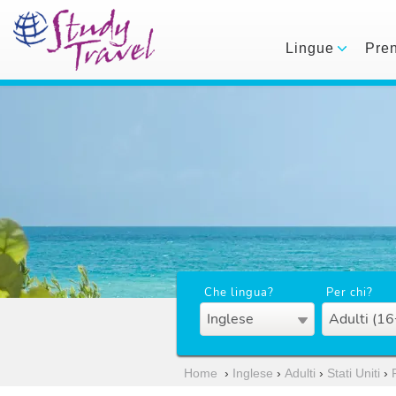
Lingue
Pre
Che lingua?
Per chi?
Inglese
Adulti (16
Home
›
Inglese
›
Adulti
›
Stati Uniti
›