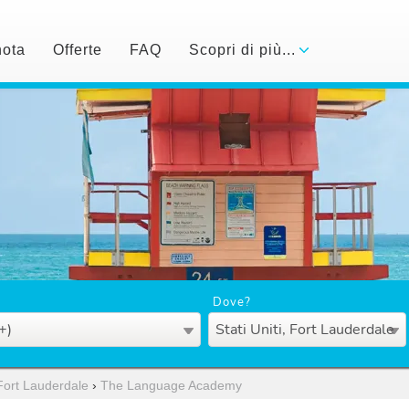
nota
Offerte
FAQ
Scopri di più...
Dove?
+)
Stati Uniti, Fort Lauderdale
Fort Lauderdale
›
The Language Academy