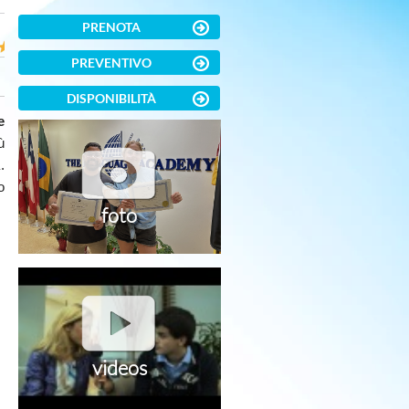
PRENOTA
PREVENTIVO
DISPONIBILITÀ
e
ù
.
o
.
foto
videos