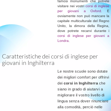
famosi monumenti che potrete
visitare nei vostri
corsi di inglese
per giovani a Oxford
. E
ovviamente non può mancare la
capitale multiculturale del Regno
Unito, la dimora della Regina,
dove potrete recarvi durante i
corsi di inglese per giovani a
Londra
.
Caratteristiche dei corsi di inglese per
giovani in Inghilterra
Le nostre scuole sono dotate
dei migliori comfort per offrirvi
dei
corsi in Inghilterra
che
siano in grado di aiutarvi a
migliorare il vostro livello di
lingua senza dover rinunciare
alla comodità, perciò nelle