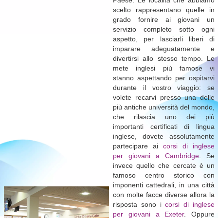
Paese. Le località che abbiamo
scelto rappresentano quelle in
grado fornire ai giovani un
servizio completo sotto ogni
aspetto, per lasciarli liberi di
imparare adeguatamente e
divertirsi allo stesso tempo. Le
mete inglesi più famose vi
stanno aspettando per ospitarvi
durante il vostro viaggio: se
volete recarvi presso una delle
più antiche università del mondo,
che rilascia uno dei più
importanti certificati di lingua
inglese, dovete assolutamente
partecipare ai
corsi di inglese
per giovani a Cambridge
. Se
invece quello che cercate è un
famoso centro storico con
imponenti cattedrali, in una città
con molte facce diverse allora la
risposta sono i
corsi di inglese
per giovani a Exeter
. Oppure